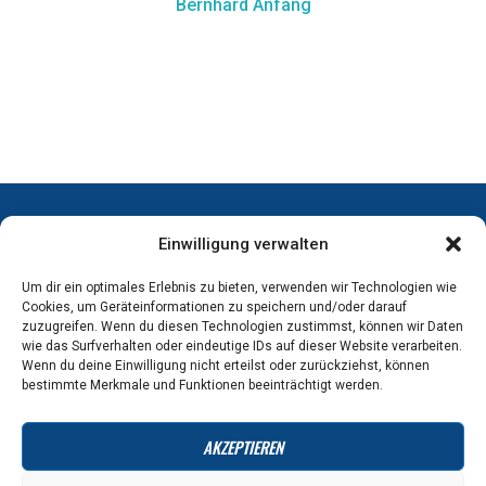
Bernhard Anfang
Einwilligung verwalten
ADRESSE
KONTAKT
SITEMAP
Um dir ein optimales Erlebnis zu bieten, verwenden wir Technologien wie
+ 49
Hitex
Cookies, um Geräteinformationen zu speichern und/oder darauf
(0)
zuzugreifen. Wenn du diesen Technologien zustimmst, können wir Daten
Industries
Kontakt / Anfahrt
wie das Surfverhalten oder eindeutige IDs auf dieser Website verarbeiten.
8683-
AG
Wenn du deine Einwilligung nicht erteilst oder zurückziehst, können
7152
bestimmte Merkmale und Funktionen beeinträchtigt werden.
Trostberger
info@hitex-
Str. 14,
ag.de
AKZEPTIEREN
84529
Datenschutz
Tittmoning,
Impressum